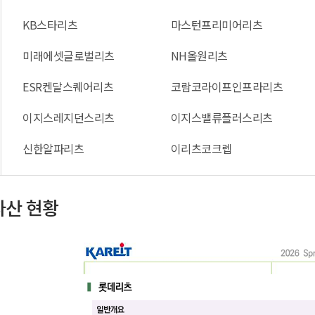
KB스타리츠
마스턴프리미어리츠
미래에셋글로벌리츠
NH올원리츠
ESR켄달스퀘어리츠
코람코라이프인프라리츠
이지스레지던스리츠
이지스밸류플러스리츠
신한알파리츠
이리츠코크렙
자산 현황