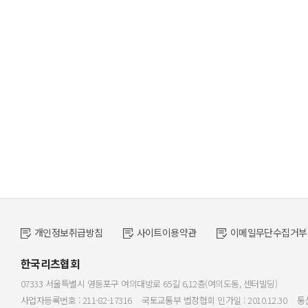
개인정보취급방침
사이트이용약관
이메일무단수집거부
한국리츠협회
07333 서울특별시 영등포구 여의대방로 65길 6,12층(여의도동, 센터빌딩)
사업자등록번호 : 211-82-17316
국토교통부 법정협회 인가일 : 2010.12.30
통신