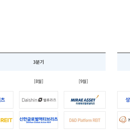
3분기
[8월]
[9월]