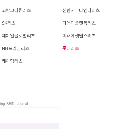
코람코더원리츠
신한서부티엔디리츠
SK리츠
디앤디플랫폼리츠
제이알글로벌리츠
미래에셋맵스리츠
NH프라임리츠
롯데리츠
케이탑리츠