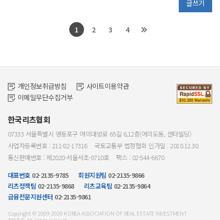
글쓰기
1
2
3
4
개인정보취급방침
사이트이용약관
이메일무단수집거부
한국리츠협회
07333 서울특별시 영등포구 여의대방로 65길 6,12층(여의도동, 센터빌딩)
사업자등록번호 : 211-82-17316
국토교통부 법정협회 인가일 : 2010.12.30
통신판매번호 : 제2020-서울서초-0710호
팩스 : 02-544-6670
대표번호
02-2135-9785
회원지원팀
02-2135-9866
리츠정책팀
02-2135-9868
리츠교육팀
02-2135-9864
금융전문지원센터
02-2135-9861
Copyright © 2009-2020 KOREA ASSOCIATION OF REAL ESTATE INVESTMENT