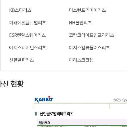
KB스타리츠
마스턴프리미어리츠
미래에셋글로벌리츠
NH올원리츠
ESR켄달스퀘어리츠
코람코라이프인프라리츠
이지스레지던스리츠
이지스밸류플러스리츠
신한알파리츠
이리츠코크렙
자산 현황