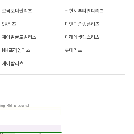
코람코더원리츠
신한서부티엔디리츠
SK리츠
디앤디플랫폼리츠
제이알글로벌리츠
미래에셋맵스리츠
NH프라임리츠
롯데리츠
케이탑리츠