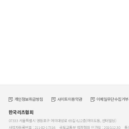
개인정보취급방침
사이트이용약관
이메일무단수집거부
한국리츠협회
07333 서울특별시 영등포구 여의대방로 65길 6,12층(여의도동, 센터빌딩)
사업자등록번호 : 211-82-17316
국토교통부 법정협회 인가일 : 2010.12.30
통신