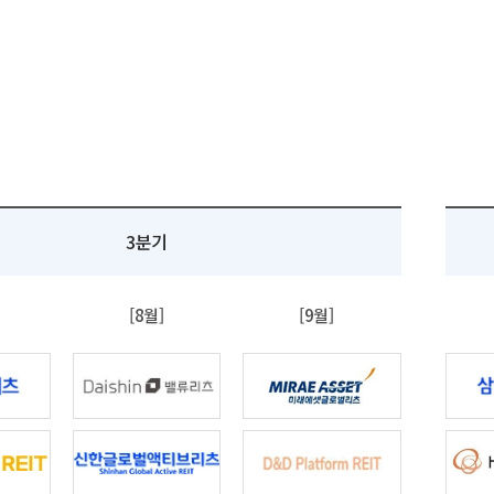
3분기
[8월]
[9월]