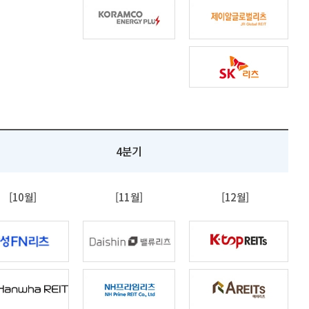
4분기
[10월]
[11월]
[12월]