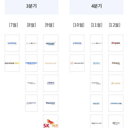
3분기
4분기
[7월]
[8월]
[9월]
[10월]
[11월]
[12월]