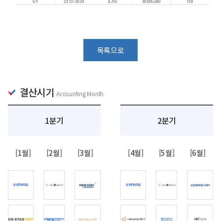
목록으로
결산시기
Accounting Month
1분기
2분기
[1월]
[2월]
[3월]
[4월]
[5월]
[6월]