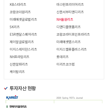
KB스타리츠
마스턴프리미어리츠
코람코더원리츠
신한서부티엔디리츠
미래에셋글로벌리츠
NH올원리츠
SK리츠
디앤디플랫폼리츠
ESR켄달스퀘어리츠
코람코라이프인프라리츠
제이알글로벌리츠
미래에셋맵스리츠
이지스레지던스리츠
이지스밸류플러스리츠
NH프라임리츠
롯데리츠
신한알파리츠
이리츠코크렙
케이탑리츠
투자자산 현황