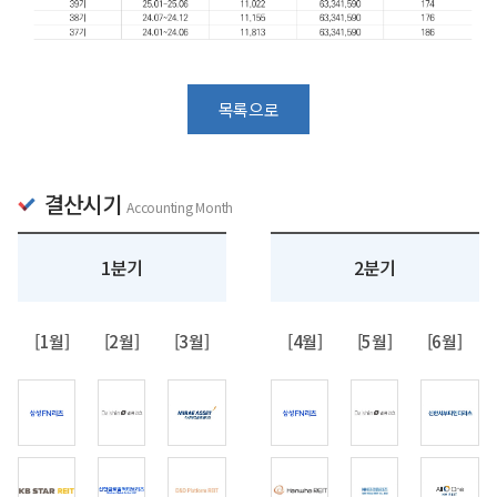
목록으로
결산시기
Accounting Month
1분기
2분기
[1월]
[2월]
[3월]
[4월]
[5월]
[6월]