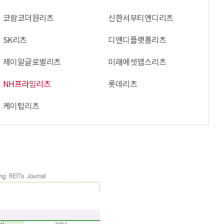
코람코더원리츠
신한서부티엔디리츠
SK리츠
디앤디플랫폼리츠
제이알글로벌리츠
미래에셋맵스리츠
NH프라임리츠
롯데리츠
케이탑리츠