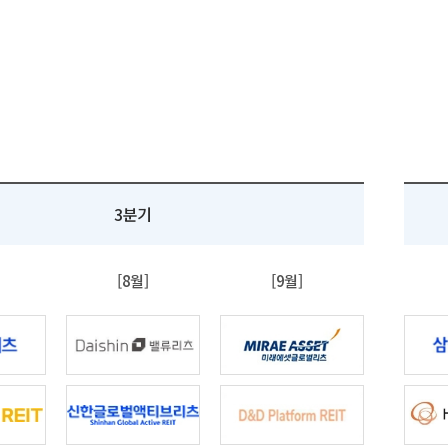
3분기
[8월]
[9월]