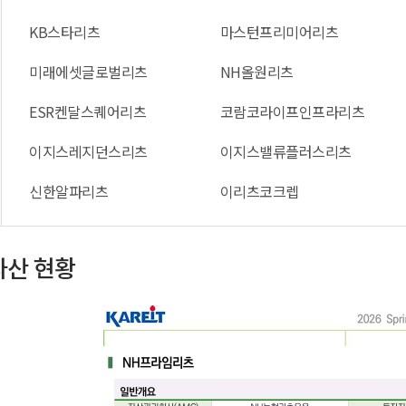
KB스타리츠
마스턴프리미어리츠
미래에셋글로벌리츠
NH올원리츠
ESR켄달스퀘어리츠
코람코라이프인프라리츠
이지스레지던스리츠
이지스밸류플러스리츠
신한알파리츠
이리츠코크렙
자산 현황