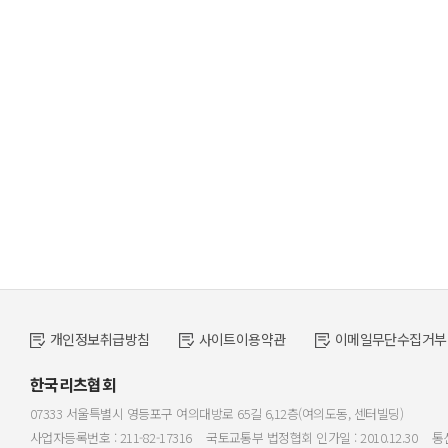
개인정보취급방침
사이트이용약관
이메일무단수집거부
한국리츠협회
07333 서울특별시 영등포구 여의대방로 65길 6,12층(여의도동, 센터빌딩)
사업자등록번호 : 211-82-17316
국토교통부 법정협회 인가일 : 2010.12.30
통신