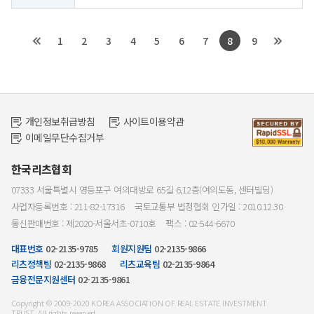
1
2
3
4
5
6
7
8
9
개인정보취급방침
사이트이용약관
이메일무단수집거부
한국리츠협회
07333 서울특별시 영등포구 여의대방로 65길 6,12층(여의도동, 센터빌딩)
사업자등록번호 : 211-82-17316
국토교통부 법정협회 인가일 : 2010.12.30
통신판매번호 : 제2020-서울서초-0710호
팩스 : 02-544-6670
대표번호
02-2135-9785
회원지원팀
02-2135-9866
리츠정책팀
02-2135-9868
리츠교육팀
02-2135-9864
금융전문지원센터
02-2135-9861
Copyright © 2009-2020 KOREA ASSOCIATION OF REAL ESTATE INVESTMENT
TRUST. All rights reserved.