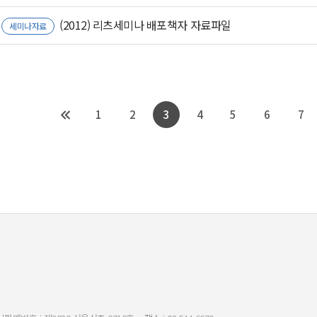
(2012) 리츠세미나 배포책자 자료파일
세미나자료
1
2
3
4
5
6
7