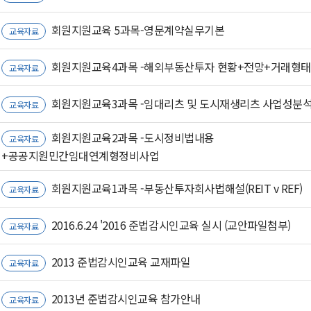
회원지원교육 5과목-영문계약실무기본
교육자료
회원지원교육4과목 -해외부동산투자 현황+전망+거래형태
교육자료
회원지원교육3과목 -임대리츠 및 도시재생리츠 사업성분
교육자료
회원지원교육2과목 -도시정비법내용
교육자료
+공공지원민간임대연계형정비사업
회원지원교육1과목 -부동산투자회사법해설(REIT v REF)
교육자료
2016.6.24 '2016 준법감시인교육 실시 (교안파일첨부)
교육자료
2013 준법감시인교육 교재파일
교육자료
2013년 준법감시인교육 참가안내
교육자료