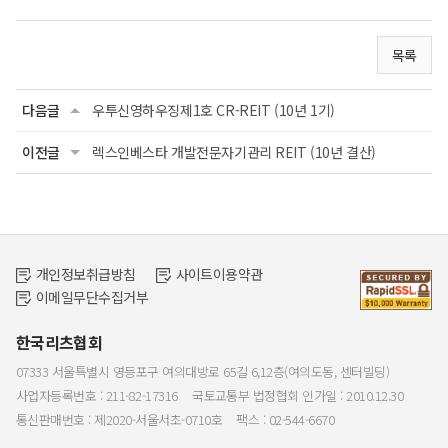
목록
다음글
우투신영하우징제1호 CR-REIT (10년 1기)
이전글
렉스인베스타 개발전문자기관리 REIT (10년 결산)
개인정보취급방침
사이트이용약관
이메일무단수집거부
한국리츠협회
07333 서울특별시 영등포구 여의대방로 65길 6,12층(여의도동, 센터빌딩)
사업자등록번호 : 211-82-17316
국토교통부 법정협회 인가일 : 2010.12.30
통신판매번호 : 제2020-서울서초-0710호
팩스 : 02-544-6670