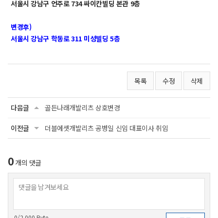
서울시 강남구 언주로 734 싸이칸빌딩 본관 9층
변경후)
서울시 강남구 학동로 311 미성빌딩 5층
목록
수정
삭제
다음글
골든나래개발리츠 상호변경
이전글
더블에셋개발리츠 공병일 신임 대표이사 취임
0
개의 댓글
0
/2,000 Byte