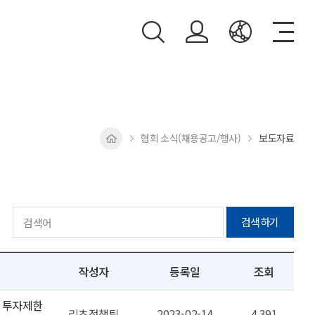
협회 소식(채용공고/행사)
보도자료
검색하기
작성자
등록일
조회
의 투자제한
리츠정책팀
2023-02-14
4,391