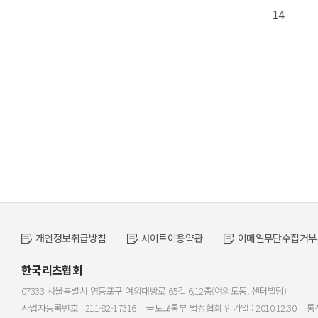
14
개인정보취급방침
사이트이용약관
이메일무단수집거부
한국리츠협회
07333 서울특별시 영등포구 여의대방로 65길 6,12층(여의도동, 센터빌딩)
사업자등록번호 : 211-82-17316
국토교통부 법정협회 인가일 : 2010.12.30
통신