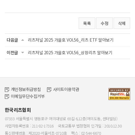
목록
수정
삭제
다음글
리츠저널 2025 가을호 VOl.56_리츠 ETF 알아보기
이전글
리츠저널 2025 가을호 VOl.56_상장리츠 알아보기
개인정보취급방침
사이트이용약관
이메일무단수집거부
한국리츠협회
07333 서울특별시 영등포구 여의대방로 65길 6,12층(여의도동, 센터빌딩)
사업자등록번호 : 211-82-17316
국토교통부 법정협회 인가일 : 2010.12.30
통신판매번호 : 제2020-서울서초-0710호
팩스 : 02-544-6670