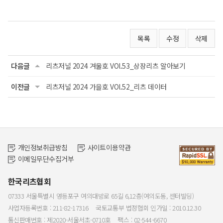
목록
수정
삭제
다음글
리츠저널 2024 겨울호 VOl.53_상장리츠 알아보기
이전글
리츠저널 2024 가을호 VOl.52_리츠 데이터
개인정보취급방침
사이트이용약관
이메일무단수집거부
한국리츠협회
07333 서울특별시 영등포구 여의대방로 65길 6,12층(여의도동, 센터빌딩)
사업자등록번호 : 211-82-17316
국토교통부 법정협회 인가일 : 2010.12.30
통신판매번호 : 제2020-서울서초-0710호
팩스 : 02-544-6670