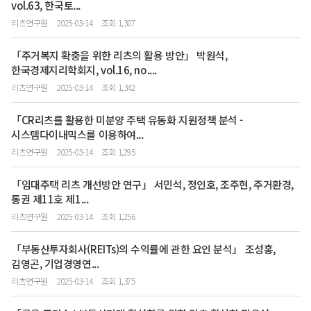
vol.63, 한국토...
리츠연구원
2025-03-14
조회 1,307
「주거복지 확충을 위한 리츠의 활용 방안」 박원석,
한국경제지리학회지, vol.16, no....
리츠연구원
2025-03-14
조회 1,342
「CR리츠를 활용한 미분양 주택 유동화 지원정책 분석 -
시스템다이내믹스를 이용하여...
리츠연구원
2025-03-14
조회 1,295
「임대주택 리츠 개선방안 연구」 서민석, 정인호, 조주현, 주거환경,
통권 제11호 제1...
리츠연구원
2025-03-14
조회 1,256
「부동산투자회사(REITs)의 수익률에 관한 요인 분석」 조성홍,
김영곤, 기업경영연...
리츠연구원
2025-03-14
조회 1,375