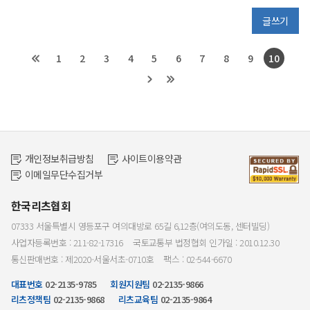
글쓰기
1
2
3
4
5
6
7
8
9
10
개인정보취급방침
사이트이용약관
이메일무단수집거부
한국리츠협회
07333 서울특별시 영등포구 여의대방로 65길 6,12층(여의도동, 센터빌딩)
사업자등록번호 : 211-82-17316
국토교통부 법정협회 인가일 : 2010.12.30
통신판매번호 : 제2020-서울서초-0710호
팩스 : 02-544-6670
대표번호
02-2135-9785
회원지원팀
02-2135-9866
리츠정책팀
02-2135-9868
리츠교육팀
02-2135-9864