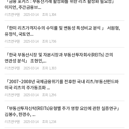
「금융 포커스 : 부동산거래 활성화를 위한 리츠 활성화 필요성」
이지언, 주간금융브...
리츠연구원
2025-03-14
조회 1,304
「한미 리츠가격지수의 수익률 및 변동성 특성비교 분석 」 서원형,
유정석, 국토연...
리츠연구원
2025-03-14
조회 1,706
「한국 부동산시장 및 자본시장과 부동산투자회사(REITs) 간의
연관성 분석」 조현민,...
리츠연구원
2025-03-14
조회 1,303
「2007~2008년 국제금융위기를 전후한 국내 리츠/부동산펀드와
미국 리츠의 주가동조화 ...
리츠연구원
2025-03-14
조회 1,296
「부동산투자신탁(REITs)유형별 주가 영향 요인에 관한 실증연구」
김봉수, 한경수, ...
리츠연구원
2025-03-14
조회 1,234