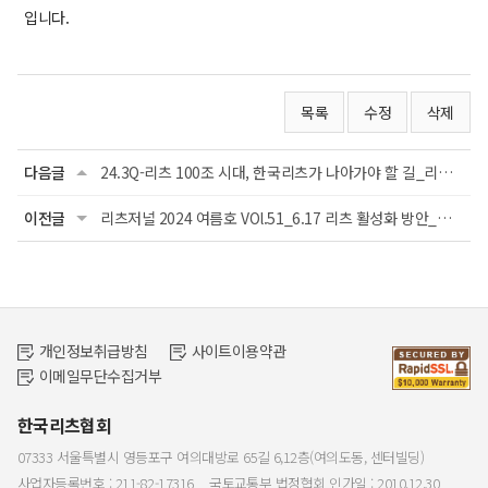
입니다.
목록
수정
삭제
다음글
24.3Q-리츠 100조 시대, 한국리츠가 나아가야 할 길_리츠연구원
이전글
리츠저널 2024 여름호 VOl.51_6.17 리츠 활성화 방안_리츠연구원
개인정보취급방침
사이트이용약관
이메일무단수집거부
한국리츠협회
07333 서울특별시 영등포구 여의대방로 65길 6,12층(여의도동, 센터빌딩)
사업자등록번호 : 211-82-17316
국토교통부 법정협회 인가일 : 2010.12.30