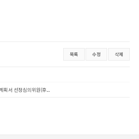
목록
수정
삭제
획서 선정심의위원(후...