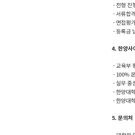
- 전형 진
- 서류합격자 
- 면접평가: 
- 등록금 납부:
4. 한양
-
교육부 
- 100%
- 실무 중
- 한양대학
- 한양대
5. 문의처
-
대학원 입