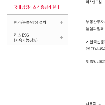
리츠연구원
국내 상장리츠 신용평가 결과
인가/등록/상장 절차
부동산투자회
붙임파일과 
리츠 ESG
(지속가능경영)
✔
한국신용
(
평가일
: 20
제출일: 2025. 
다음글