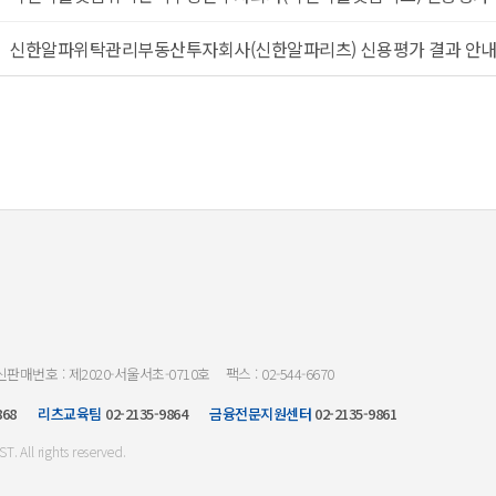
신한알파위탁관리부동산투자회사(신한알파리츠) 신용평가 결과 안
판매번호 : 제2020-서울서초-0710호
팩스 : 02-544-6670
868
리츠교육팀
02-2135-9864
금융전문지원센터
02-2135-9861
All rights reserved.