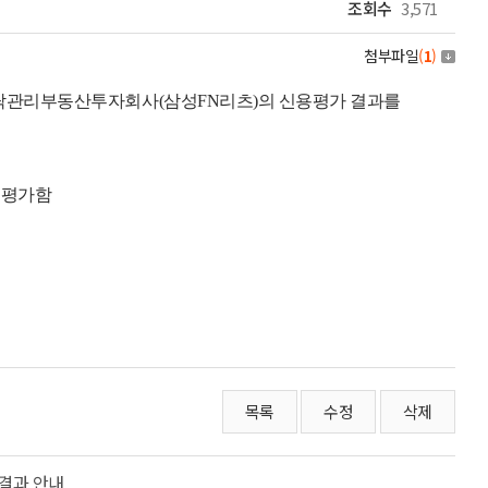
조회수
3,571
첨부파일
(
1
)
위탁관리부동산투자회사(삼성FN리츠)의 신용평가 결과를
평가함
목록
수정
삭제
결과 안내