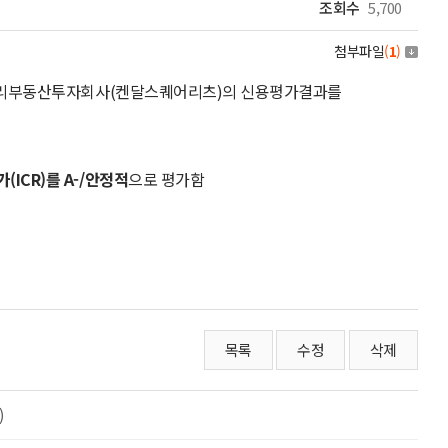
조회수
5,700
첨부파일
(
1
)
탁관리부동산투자회사(켄달스퀘어리츠)의 신용평가결과를
ICR)를 A-/안정적
으로 평가함
목록
수정
삭제
)