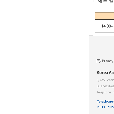
□
세부 
Privacy
Korea As
6, Yeouidaeb
Business Reg
Telephone : 
Telephone
REITs Educ