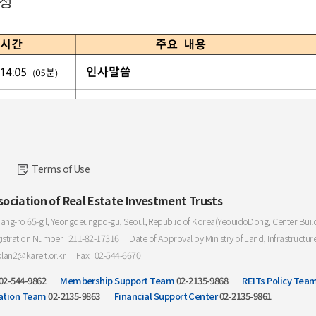
일정
Terms of Use
sociation of Real Estate Investment Trusts
ang-ro 65-gil, Yeongdeungpo-gu, Seoul, Republic of Korea(YeouidoDong, Center Buil
istration Number : 211-82-17316
Date of Approval by Ministry of Land, Infrastructur
plan2@kareit.or.kr
Fax : 02-544-6670
02-544-9862
Membership Support Team
02-2135-9868
REITs Policy Tea
ation Team
02-2135-9863
Financial Support Center
02-2135-9861