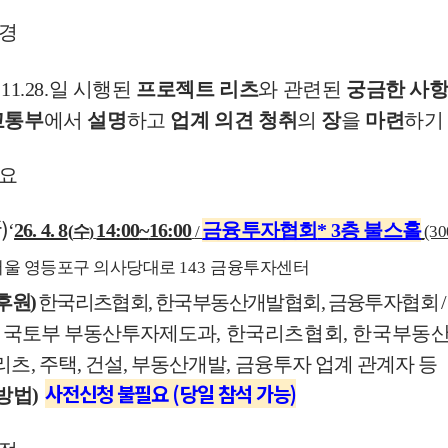
배경
.11.28.
일 시행된
프로젝트 리츠
와 관련된
궁금한 사
통부
에서
설명
하고
업계 의견 청취
의
장
을
마련
하기
개요
所
)
‘
26. 4. 8
14:00
~
16:00
금융투자협회
* 3
층 불스홀
(
수
/
(30
)
서울 영등포구 의사당대로
143
금융투자센터
후원
)
한국리츠협회
,
한국부동산개발협회
,
금융투자협회
국토부 부동산투자제도과
,
한국리츠협회
,
한국부동
츠
,
주택
,
건설
,
부동산개발
,
금융투자 업계 관계자 등
사전신청 불필요 (당일 참석 가능)
방법
)