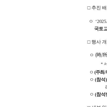
□
추진 
ㅇ
‘2025
국토교
□
행사 
(
時
/
ㅇ
*
ㅇ
(
주최
/
ㅇ
(
참석
)
리
ㅇ
(
참석