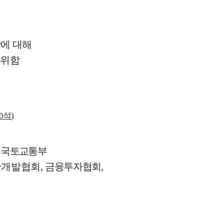
항
에 대해
 위함
0
석
)
/
국토교통부
산개발협회
,
금융투자협회
,