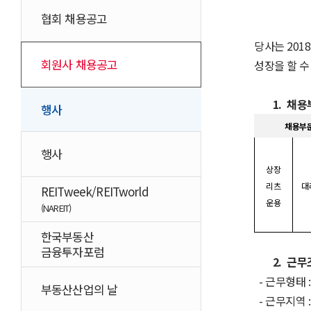
협회 채용공고
당사는
2018
회원사 채용공고
성장을 할 수
1.
채용
행사
채용부
행사
상장
리츠
대
REITweek/REITworld
운용
(NAREIT)
한국부동산
금융투자포럼
2.
근무
-
근무형태
부동산산업의 날
-
근무지역