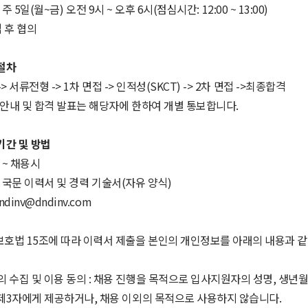
:
주
5
일
(
월
~
금
)
오전
9
시
~
오후
6
시
(
점심시간
: 12:00 ~ 13:00)
 후 협의
절차
->
서류전형
-> 1
차 면접
->
인적성
(SKCT) -> 2
차 면접
->
최종합격
 안내 및 합격 발표는 해당자에 한하여 개별 통보합니다
.
기간 및 방법
 ~
채용시
:
국문 이력서 및 경력 기술서
(
자유 양식
)
ndinv@dndinv.com
보호법
15
조에 따라 이력서 제출을 본인의 개인정보를 아래의 내용과 같
 수집 및 이용 동의
:
채용 진행을 목적으로 입사지원자의 성명
,
생년
제
3
자에게 제공하거나
,
채용 이외의 목적으로 사용하지 않습니다
.