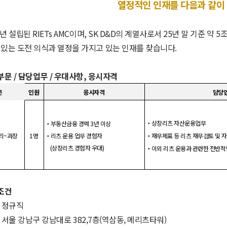
열정적인 인재를 다음과 같이
년 설립된
RIETs AMC
이며
, SK D&D
의 계열사로서
25
년 말 기준 약
5
 있는 도전 의식과 열정을 가지고 있는 인재를 찾습니다
.
부문
/
담당업무
/
우대사항
,
응시자격
문
인원
응시자격
담당
상장리츠 자산운용업무
부동산금융 경력
3
년 이상
‣
‣
리
~
과장
1
명
리츠 운용 업무 경험자
재무제표 등 리츠 재무검토 및 
‣
‣
(
상장리츠 경험자 우대
)
이외
리츠
운용과
관련한
전반적
‣
조건
:
정규직
:
서울 강남구 강남대로 382,7층(역삼동, 메리츠타워)